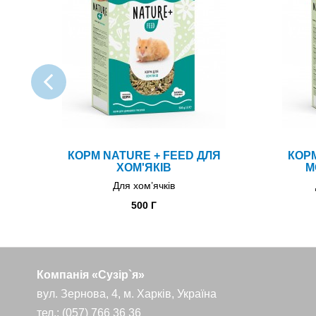
КОРМ NATURE + FEED ДЛЯ
КОРМ
ХОМ'ЯКІВ
М
Для хом’ячків
500 Г
Компанія «Сузір`я»
вул. Зернова, 4, м. Харків, Україна
тел.: (057) 766 36 36