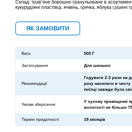
Склад: трав’яне борошно гранульоване в асортимент
кукурудзяні пластівці, ячмінь, гречка, яблука сушені 
ЯК ЗАМОВИТИ
Вага
500 Г
Застосування
Для шиншил
Годувати 2-3 рази на 
Рекомендації
разу насипати в чисту
поїлці завжди була св
У сухому приміщенні пр
Умови зберігання
вологості не більше 7
Термін придатності
18 місяців