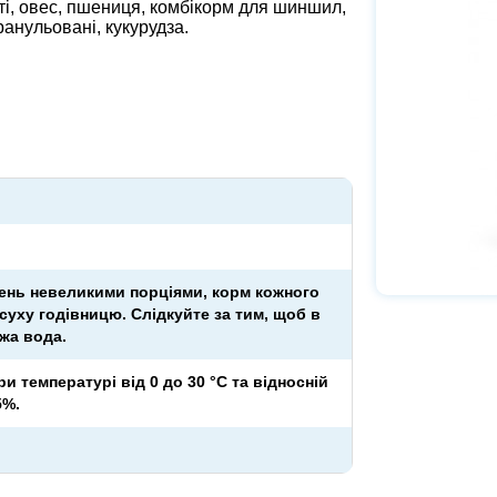
і, овес, пшениця, комбікорм для шиншил,
гранульовані, кукурудза.
день невеликими порціями, корм кожного
 суху годівницю. Слідкуйте за тим, щоб в
іжа вода.
и температурі від 0 до 30 °С та відносній
5%.