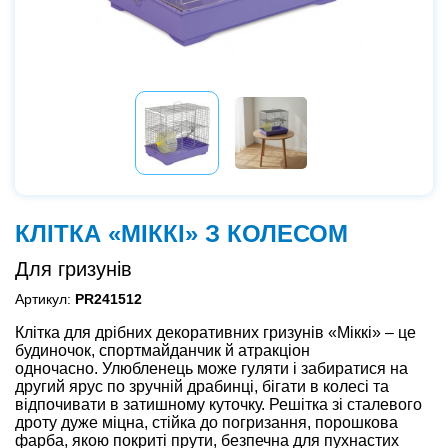
КЛІТКА «МІККІ» З КОЛЕСОМ
Для гризунів
Артикул:
PR241512
Клітка для дрібних декоративних гризунів «Міккі» – це
будиночок, спортмайданчик й атракціон
одночасно. Улюбленець може гуляти і забиратися на
другий ярус по зручній драбинці, бігати в колесі та
відпочивати в затишному куточку. Решітка зі сталевого
дроту дуже міцна, стійка до погризання, порошкова
фарба, якою покриті прути, безпечна для пухнастих