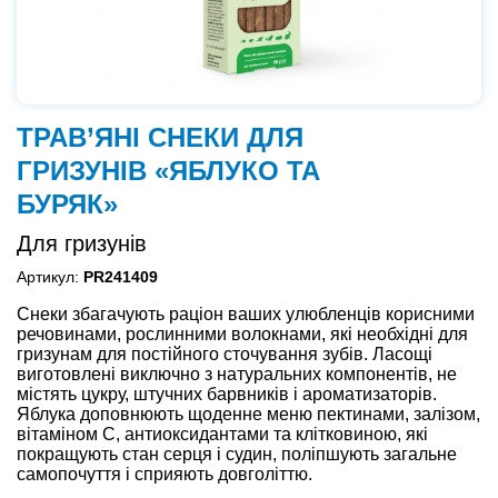
ТРАВ’ЯНІ СНЕКИ ДЛЯ
ГРИЗУНІВ «ЯБЛУКО ТА
БУРЯК»
Для гризунів
Артикул:
PR241409
Снеки збагачують раціон ваших улюбленців корисними
речовинами, рослинними волокнами, які необхідні для
гризунам для постійного сточування зубів. Ласощі
виготовлені виключно з натуральних компонентів, не
містять цукру, штучних барвників і ароматизаторів.
Яблука доповнюють щоденне меню пектинами, залізом,
вітаміном С, антиоксидантами та клітковиною, які
покращують стан серця і судин, поліпшують загальне
самопочуття і сприяють довголіттю.