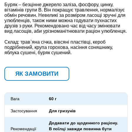
Буряк – безцінне джерело заліза, фосфору, цинку,
вітамінів групи В. Він покращує травлення, нормалізує
обмін речовин. Невеликі за розміром ласощі зручні для
улюбленців, також ними можна годувати пухнастих
друзів з руки. Рекомендовано час від часу змінювати
вид ласощів, аби урізноманітнювати раціон улюбленця.
Склад:
трав`яна січка, вівсяні пластівці, кероб
подрібнений, крупа горохова, насіння соняшнику,
яблука сушені, буряк сушений.
ЯК ЗАМОВИТИ
Вага
60 г
Застосування
Для гризунів
Додавати до щоденного раціону.
Рекомендації
В поїлці завжди повинна бути