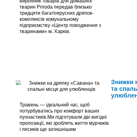
виробник товарів для домашніх
тварин Priroda передав близько
тридцяти багатоярусних дряпок-
комплексів комунальному
підприємству «Центр поводження з
тваринами» м. Харків.
Читати далі
Знижки 
та спаль
улюблен
Травень — ідеальний час, щоб
потурбуватись про комфорт ваших
пухнастиків.Ми підготували дві вигідні
пропозиції, які зроблять життя мурчиків
і песиків ще затишнішим