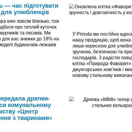
ь — час підготувати
 для улюбленців
ра вже зовсім близько, тож
одбати про теплий куточок
мурчиків та песиків. Ми
У Priroda ми постійно вдо
и для вас знижки до 18% на
нашу продукцію, щоб вона
моделі будиночків-лежаків
лише корисною для улюбле
зручною, безпечною та пр
господарів. З радістю пов
і
клітка «Природа Фаворит»
джунгарських хом’яків і м
новому стильному виконан
Читати далі
передала дряпки-
си комунальному
мству «Центр
ння з тваринами»