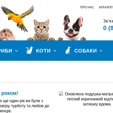
ПРО НАС
КАТАЛОГ
Зв’я
0 (
РИБИ
КОТИ
СОБАКИ
 роком!
о ще один рік ви були з
овіру, турботу та любов до
ленців.