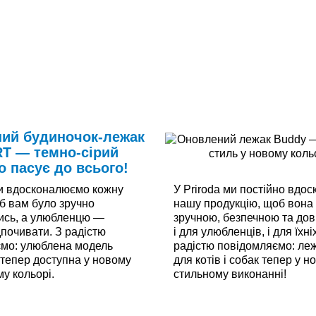
і
ий будиночок-лежак
 — темно-сірий
о пасує до всього!
ми вдосконалюємо кожну
У Priroda ми постійно вдо
б вам було зручно
нашу продукцію, щоб вона
ись, а улюбленцю —
зручною, безпечною та до
дпочивати. З радістю
і для улюбленців, і для їхні
мо: улюблена модель
радістю повідомляємо: ле
епер доступна у новому
для котів і собак тепер у н
у кольорі.
стильному виконанні!
і
Читати далі