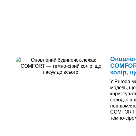
Читати дал
Оновлен
COMFORT
колір, щ
У Priroda 
модель, що
користуват
солодко ві
повідомляє
COMFORT т
темно-сіром
Читати дал