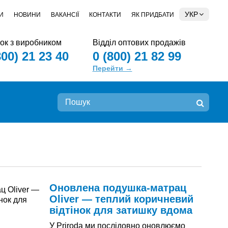
УКР
И
НОВИНИ
ВАКАНСІЇ
КОНТАКТИ
ЯК ПРИДБАТИ
зок з виробником
Відділ оптових продажів
800) 21 23 40
0 (800) 21 82 99
Перейти →
Оновлена подушка-матрац
Oliver — теплий коричневий
відтінок для затишку вдома
У Priroda ми послідовно оновлюємо