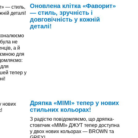
Оновлена клітка «Фаворит»
— стиль, зручність і
довговічність у кожній
деталі!
сконалюємо
 була не
нців, а й
иємною для
ідомляємо:
 для
ишей тепер у
ні!
Дряпка «МІМІ» тепер у нових
стильних кольорах!
З радістю повідомляємо, що дряпка-
стовпчик «МІМІ» ДЖУТ тепер доступна
у двох нових кольорах — BROWN та
GREY!