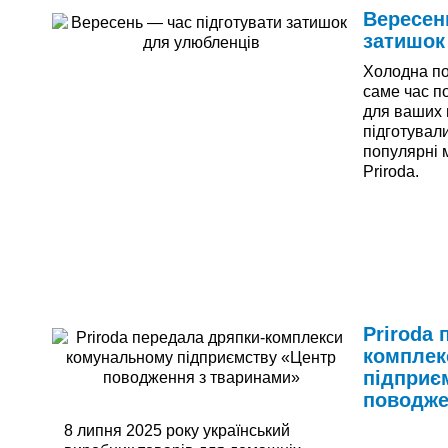
Вересен
затишок
Холодна по
саме час п
для ваших 
підготувал
популярні 
Priroda.
Читати дал
Priroda 
комплек
підприє
поводже
8 липня 2025 року український