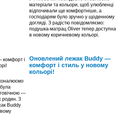
матеріали та кольори, щоб улюбленці
відпочивали ще комфортніше, а
господарям було зручно у щоденному
догляді. З радістю повідомляємо:
подушка-матрац Oliver тепер доступна
в новому коричневому кольорі.
Читати далі
Оновлений лежак Buddy —
комфорт і стиль у новому
кольорі!
сконалюємо
 була
вговічною —
х родин. З
жак Buddy
овому