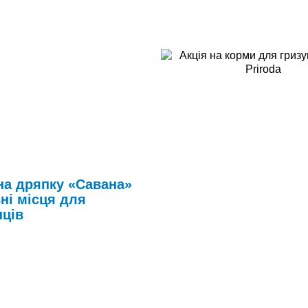
на дряпку «Савана»
ні місця для
ців