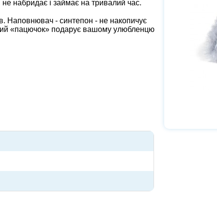
 не набридає і займає на тривалий час.
в. Наповнювач - синтепон - не накопичує
івний «пацючок» подарує вашому улюбленцю