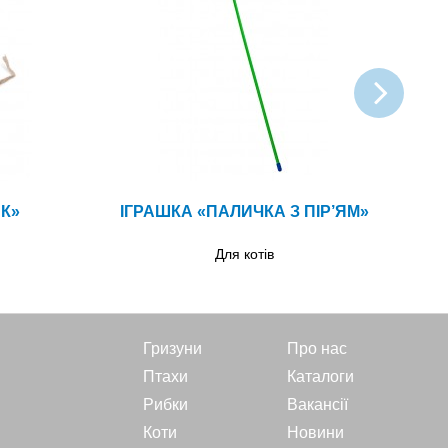
К»
ІГРАШКА «ПАЛИЧКА З ПІР’ЯМ»
ІГ
Для котів
Гризуни
Про нас
Птахи
Каталоги
Рибки
Вакансії
Коти
Новини