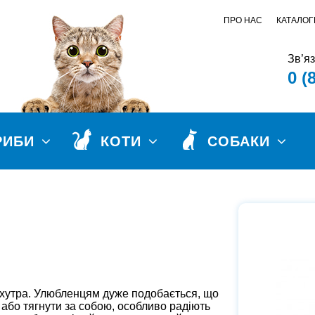
ПРО НАС
КАТАЛОГ
Зв’я
0 (
РИБИ
КОТИ
СОБАКИ
 хутра. Улюбленцям дуже подобається, що
и або тягнути за собою, особливо радіють