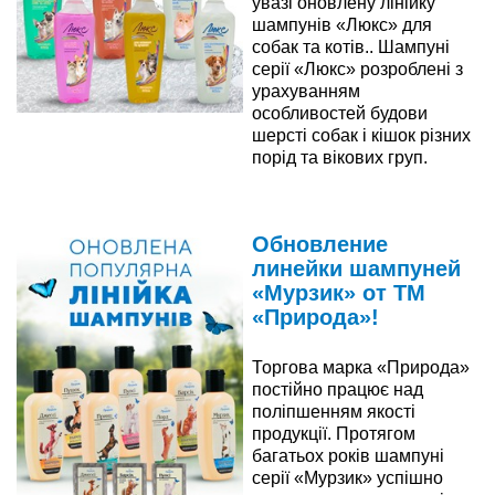
увазі оновлену лінійку
шампунів «Люкс» для
собак та котів.. Шампуні
серії «Люкс» розроблені з
урахуванням
особливостей будови
шерсті собак і кішок різних
порід та вікових груп.
Читати далі
Обновление
линейки шампуней
«Мурзик» от ТМ
«Природа»!
Торгова марка «Природа»
постійно працює над
поліпшенням якості
продукції. Протягом
багатьох років шампуні
серії «Мурзик» успішно