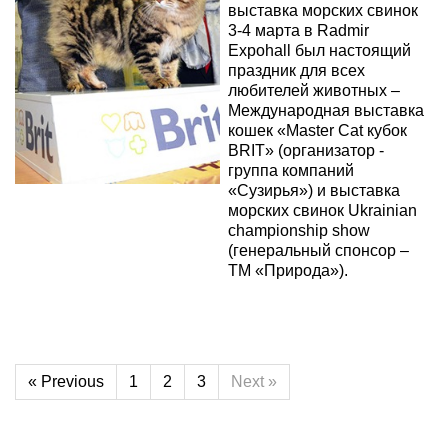
выставка морских свинок
3-4 марта в Radmir
Expohall был настоящий
праздник для всех
любителей животных –
Международная выставка
кошек «Master Cat кубок
BRIT» (организатор -
группа компаний
«Сузирья») и выставка
морских свинок Ukrainian
championship show
(генеральный спонсор –
ТМ «Природа»).
Читати далі
« Previous
1
2
3
Next »