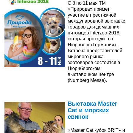
С 8 по 11 мая ТМ
«Природа» примет
участие в престижной
международной выставке
товаров для домашних
питомцев Interzoo-2018,
которая проходит в г.
Нюрнберг (Германия).
Встреча представителей
мирового рынка
зоотоваров состоится в
Нюрнбергском
выставочном центре
(Nurnberg Messe).
Читати далі
Выставка Master
Cat и морских
свинок
«Master Cat кубок BRIT» и