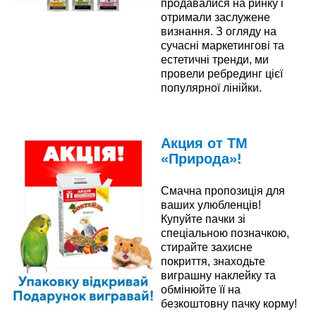
продавалися на ринку і
отримали заслужене
визнання. З огляду на
сучасні маркетингові та
естетичні тренди, ми
провели ребрединг цієї
популярної лінійки.
Читати далі
Акция от ТМ
«Природа»!
Смачна пропозиція для
ваших улюбленців!
Купуйте пачки зі
спеціальною позначкою,
стирайте захисне
покриття, знаходьте
виграшну наклейку та
обмінюйте її на
безкоштовну пачку корму!