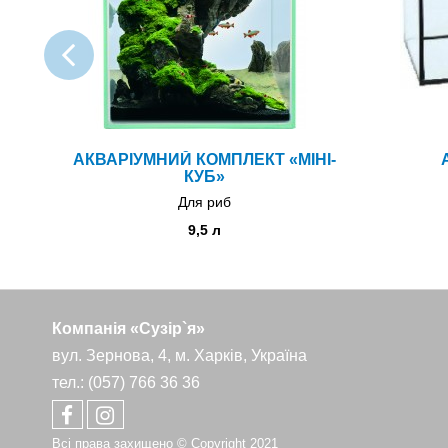
АКВАРІУМНИЙ КОМПЛЕКТ «МІНІ-
КУБ»
Для риб
9,5 л
Компанія «Сузір`я»
вул. Зернова, 4, м. Харків, Україна
тел.: (057) 766 36 36
Всі права захищено © Copyright 2021