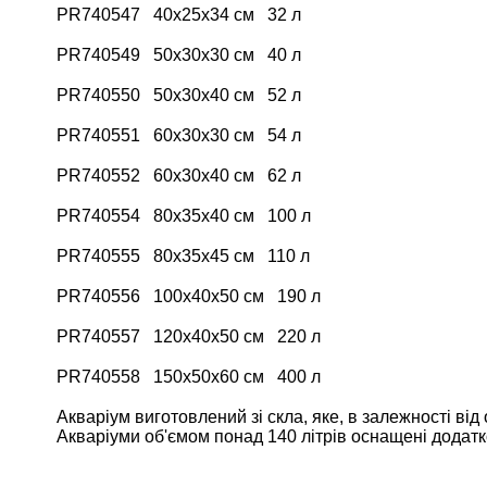
PR740547 40х25х34 см 32 л
PR740549 50х30х30 см 40 л
PR740550 50х30х40 см 52 л
PR740551 60х30х30 см 54 л
PR740552 60х30х40 см 62 л
PR740554 80х35х40 см 100 л
PR740555 80х35х45 см 110 л
PR740556 100х40х50 см 190 л
PR740557 120х40х50 см 220 л
PR740558 150х50х60 см 400 л
Акваріум виготовлений зі скла, яке, в залежності від 
Акваріуми об'ємом понад 140 літрів оснащені додат