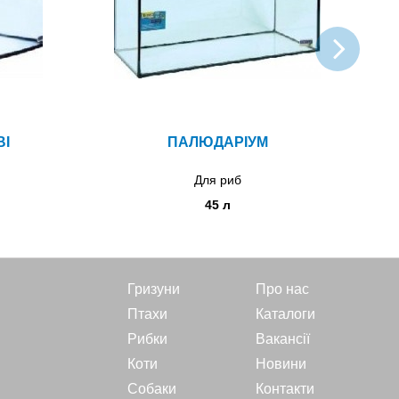
ВІ
ПАЛЮДАРІУМ
АКВ
Для риб
45 л
Гризуни
Про нас
Птахи
Каталоги
Рибки
Вакансії
Коти
Новини
Собаки
Контакти